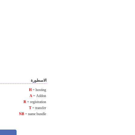
الاسطورة
H
= hosting
A
= Addon
R
= registration
T
= transfer
NB
= name bundle