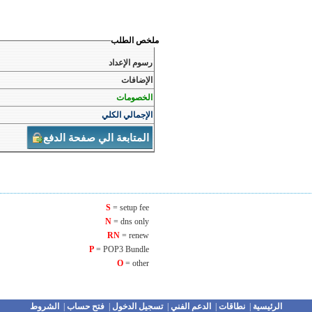
ملخص الطلب
رسوم الإعداد
الإضافات
الخصومات
الإجمالي الكلي
المتابعة الي صفحة الدفع
S
= setup fee
N
= dns only
RN
= renew
P
= POP3 Bundle
O
= other
الرئيسية
|
نطاقات
|
الدعم الفني
|
تسجيل الدخول
|
فتح حساب
|
الشروط