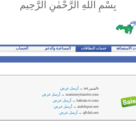
بِسْمِ اللهِ الرَّحْمٰنِ الرَّحِيم
ت الاستضافة
خدمات النطاقات
المساعدة والدعم
الحساب
›
المنير.net →
أرسل عرض
›
usamoneytransfer.com →
أرسل عرض
›
bahrain-tv.com →
أرسل عرض
›
arab4sport.net →
أرسل عرض
›
q8club.net →
أرسل عرض