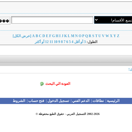
Z
Y
X
W
V
U
T
S
R
Q
P
O
N
M
L
K
J
I
H
G
F
E
D
C
B
A
[عرض الكل]
الطول:
3 أو أقل
4
5
6
7
8
9
10
11
12 أو أكثر
ك!
العودة الي البحث
الرئيسية
|
نطاقات
|
الدعم الفني
|
تسجيل الدخول
|
فتح حساب
|
الشروط
2002-2026 التسجيل العربي - حقوق الطبع محفوظة ©